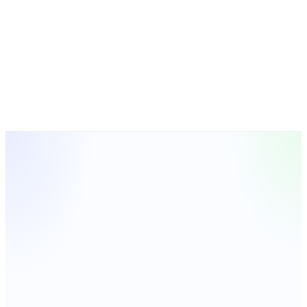
Modelo
Portafolio
Simulador
Industria
FAQ
Registrarse
Registrarse
Portafolio destacado
Vendido
Duppla
Beneficio 12