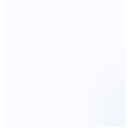
20
inmuebles diversificados en Bogotá.
Rentabilidad objetivo
IPC + 9,50%
Horizonte
60 meses
Valor total
COP$2,905 MM
Inmuebles
20
Rentabilidad objetivo
IPC + 9,50%
Horizonte
60 meses
Valor total
COP$2,905 MM
Inmuebles
20
Ver detalle
Registrarme para próximos portafolios