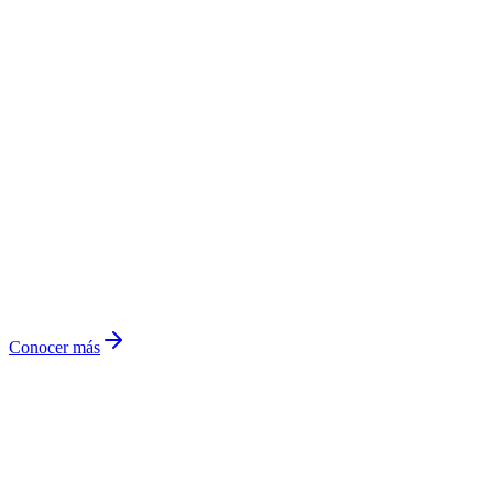
Horizonte
60 meses
Rentabilidad objetivo
IPC + 10,5% E.A.
Estructura
Fiduciaria
Conocer más