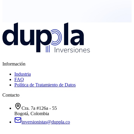
Regístrate y uno de nuestros agentes te contactará para darte más
información.
Ver simulador
Registrarse
Información
Industria
FAQ
Política de Tratamiento de Datos
Contacto
Cra. 7a #126a - 55
Bogotá, Colombia
inversionistas@duppla.co