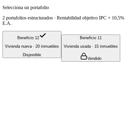
Selecciona un portafolio
2
portafolios estructurados · Rentabilidad objetivo IPC + 10,5%
E.A.
Beneficio 12
Beneficio 11
Vivienda nueva
· 20 inmuebles
Vivienda usada
· 15 inmuebles
Disponible
Vendido
Vivienda nueva
Disponible
Beneficio 12
Seguridad y respaldo en vivienda nueva
Simular inversión
Ver detalle
Rentabilidad objetivo