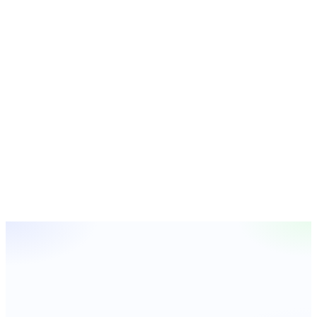
invertir.
¿Qué es un portafolio inmobiliario de Duppla?
¿Qué significa rentabilidad objetivo? ¿Está garantizada?
¿Cuál es el horizonte de inversión?
¿La inversión está respaldada por activos reales?
¿Cómo puedo conocer próximos portafolios?
SIGUIENTE PASO
¿Quieres entender si nuestros portafolios
se ajustan a tu perfil?